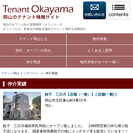
岡山のオフィス向け貸事務所（オフィス）や
オフィスビル、飲食店や物販店舗向けテナント物件を多数紹介
テナント岡山とは
物件検索
契約・オープンの流れ
よくあるご質問
仲介実績
物件所有のオーナー様へ
テナント岡山 トップページ
> 仲介実績
仲介実績
餃子 三日月【店舗（一般）】 [ 店舗(一般) ]
岡山市北区蕃山町4番15号
TEL:-
餃子 三日月備前県民局前にオープン致しました。 24時間営業の持ち帰り餃
子店になります。 国産食材黒豚餃子の他にメンチカツ等も販売しています！！